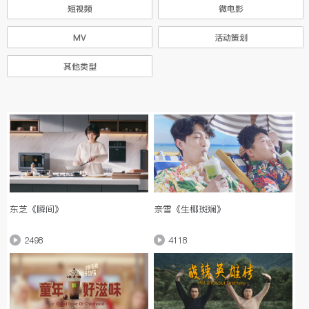
短视频
微电影
MV
活动策划
其他类型
东芝《瞬间》
奈雪《生椰斑斓》
2498
4118