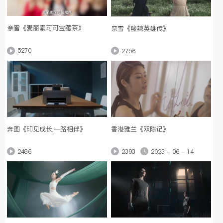
奈雪《麦丽素可可宝藏茶》
奈雪《酸辣英雄传》
5270
2756
香港雅兰《双陈记》
奔图《印见成长,一路相伴》
2393
2023 - 06 - 14
2486