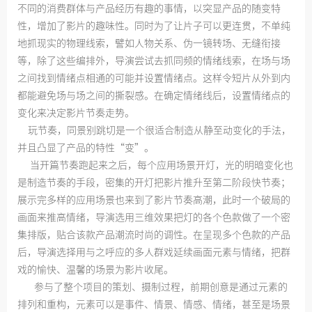
不同的消费群体与产品经历有趣的事情，以突显产品的随变特
性，增加了影片的趣味性。同时为了让片子可以更连贯，不单纯
地抓现实的物理线索，譬如人物关系、伪一镜转场、无缝衔接
等，除了这些编排外，导演尝试去抓同频的情绪线索，在场与场
之间找到情绪点相通的可能并设置情绪点。这样令短片从外到内
都能避免场与场之间的撕裂感。在确定情绪线后，设置情绪点的
变化来决定影片节奏走势。
玩节奏，同景别跳切是一个很适合制造从静至动变化的手法，
并且凸显了产品的特性“变”。
当开篇节奏跑起来之后，每个应用场景开灯，光的明暗变化也
是制造节奏的手段，密集的开灯把影片推升至第二阶段快节奏；
展示完多样的应用场景也来到了影片节奏高潮，此时一个破局的
画面来推高情绪，导演选用三维效果把灯的各个色款做了一个密
集排版，贴合该款产品潮流时尚的调性。在呈现多个色款的产品
后，导演选择用与之呼应的多人群戏延续画面元素与情绪，把群
戏的愉快、温馨的场景为影片收尾。
参与了整个项目的策划、摄制过程，前期创意是通过元素的
排列和重构，元素可以是事件、情景、情感、情绪，甚至是场景