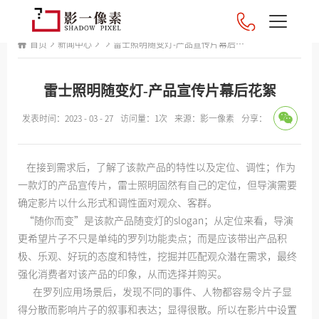
首页
新闻中心
雷士照明随变灯-产品宣传片幕后花
絮
雷士照明随变灯-产品宣传片幕后花絮
发表时间：2023 - 03 - 27
访问量：1次
来源：影一像素
分享：
在接到需求后，了解了该款产品的特性以及定位、调性；作为
一款灯的产品宣传片，雷士照明固然有自己的定位，但导演需要
确定影片以什么形式和调性面对观众、客群。
“随你而变”是该款产品随变灯的slogan；从定位来看，导演
更希望片子不只是单纯的罗列功能卖点；而是应该带出产品积
极、乐观、好玩的态度和特性，挖掘并匹配观众潜在需求，最终
强化消费者对该产品的印象，从而选择并购买。
在罗列应用场景后，发现不同的事件、人物都容易令片子显
得分散而影响片子的叙事和表达；显得很散。所以在影片中设置